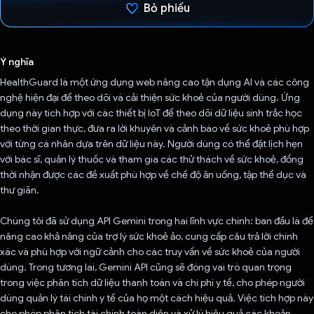
Bỏ phiếu
Đã bình chọn!
Ý nghĩa
HealthGuard là một ứng dụng web nâng cao tận dụng AI và các công
nghệ hiện đại để theo dõi và cải thiện sức khoẻ của người dùng. Ứng
dụng này tích hợp với các thiết bị IoT để theo dõi dữ liệu sinh trắc học
theo thời gian thực, đưa ra lời khuyên và cảnh báo về sức khoẻ phù hợp
với từng cá nhân dựa trên dữ liệu này. Người dùng có thể đặt lịch hẹn
với bác sĩ, quản lý thuốc và tham gia các thử thách về sức khoẻ, đồng
thời nhận được các đề xuất phù hợp về chế độ ăn uống, tập thể dục và
thư giãn.
Chúng tôi đã sử dụng API Gemini trong hai lĩnh vực chính: ban đầu là để
nâng cao khả năng của trợ lý sức khoẻ ảo, cung cấp câu trả lời chính
xác và phù hợp với ngữ cảnh cho các truy vấn về sức khoẻ của người
dùng. Trong tương lai, Gemini API cũng sẽ đóng vai trò quan trọng
trong việc phân tích dữ liệu thanh toán và chi phí y tế, cho phép người
dùng quản lý tài chính y tế của họ một cách hiệu quả. Việc tích hợp này
cho phép phân tích tài chính toàn diện và xử lý hiệu quả các khoản