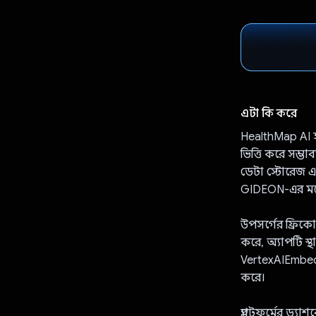
এটা কি করে
HealthMap AI হল
ভিত্তি করে সম্ভাব্
ডেটা স্টোরেজ এ
GIDEON-এর মতো
উপসর্গের ফ্রিক
করে, অ্যাপটি স্থ
VertexAIEmbedd
করে।
প্ল্যাটফর্মের ড্যা