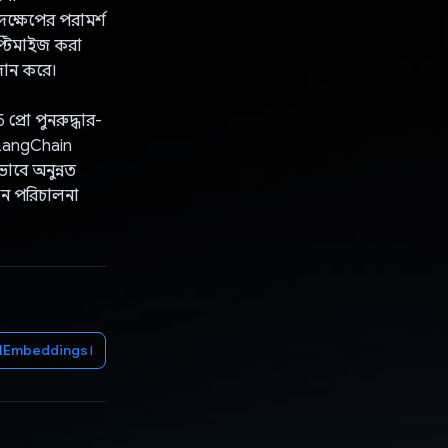
দক্ষেপের পরামর্শ
অপ্টিমাইজ করা
্রদান করে।
প্রো পুনরুদ্ধার-
 LangChain
াবে অনুন্নত
্থান পরিচালনা
AIEmbeddings।