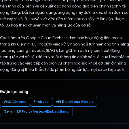
tiến trình của bệnh và đề xuất các hành động dựa trên chính sách y tế
cộng đồng. Đối với người dùng, ứng dụng này đưa ra các chẩn đoán có
thể xảy ra và lời khuyên về việc đến thăm các cơ sở y tế lân cận, được
tối ưu hoá theo chuyên môn và năng lực của cơ sở.
Các hàm trên Google Cloud Firebase đảm bảo hoạt động liền mạch,
trong khi Gemini 1.5 Pro xử lý việc xử lý ngôn ngữ tự nhiên cho tính năng
Tạo tăng cường truy xuất (RAG). LangChain quản lý các hoạt động
tương tác với dữ liệu để truy xuất thông tin chính xác. AI của HealthMap
tập trung vào việc tiếp cận dịch vụ chăm sóc sức khoẻ cơ bản ở những
cộng đồng bị thiếu thốn, từ đó phân bổ nguồn lực một cách hiệu quả.
Được tạo bằng
Web/Chrome
Firebase
API Địa chỉ của Google
Gemini 1.5 Pro và VertexAIEmbeddings.