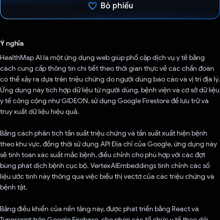
Bỏ phiếu
Đã bình chọn!
Ý nghĩa
HealthMap AI là một ứng dụng web giúp phổ cập dịch vụ y tế bằng
cách cung cấp thông tin chi tiết theo thời gian thực về các chẩn đoán
có thể xảy ra dựa trên triệu chứng do người dùng báo cáo và vị trí địa lý.
Ứng dụng này tích hợp dữ liệu từ người dùng, bệnh viện và cơ sở dữ liệu
y tế công cộng như GIDEON, sử dụng Google Firestore để lưu trữ và
truy xuất dữ liệu hiệu quả.
Bằng cách phân tích tần suất triệu chứng và tần suất xuất hiện bệnh
theo khu vực, đồng thời sử dụng API Địa chỉ của Google, ứng dụng này
sẽ tính toán xác suất mắc bệnh, điều chỉnh cho phù hợp với các đợt
bùng phát dịch bệnh cục bộ. VertexAIEmbeddings tinh chỉnh các số
liệu ước tính này thông qua việc biểu thị vectơ của các triệu chứng và
bệnh tật.
Bảng điều khiển của nền tảng này, được phát triển bằng React và
Typescript trên Google Firebase, cho phép các tổ chức y tế theo dõi