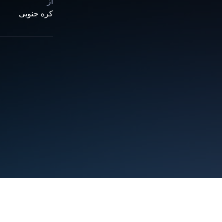
از
کره جنوبی