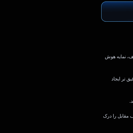
ف، نمایه هوش
 F، یک پیام پرسونای دقیق تر ایجاد
 مقابل را درک