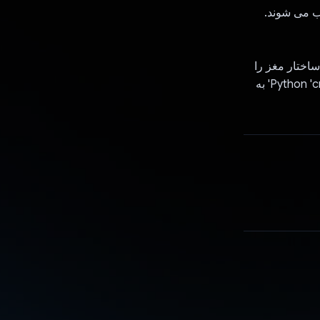
که ساختار مغز را
تقلید می کنند، استفاده شد. بیشتر عملکرد با اعلان ها بهبود یافت و بسته منبع باز Python 'crewAI' به