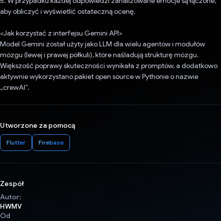
5. W przypadku każdej odpowiedzi zanalizowane emocje są łączone,
aby obliczyć i wyświetlić ostateczną ocenę.
<Jak korzystać z interfejsu Gemini API>
Model Gemini został użyty jako LLM dla wielu agentów i modułów
mózgu (lewej i prawej półkuli), które naśladują strukturę mózgu.
Większość poprawy skuteczności wynikała z promptów, a dodatkowo
aktywnie wykorzystano pakiet open source w Pythonie o nazwie
„crewAI”.
Utworzone za pomocą
Flutter
Firebase
Zespół
Autor:
HWMV
Od