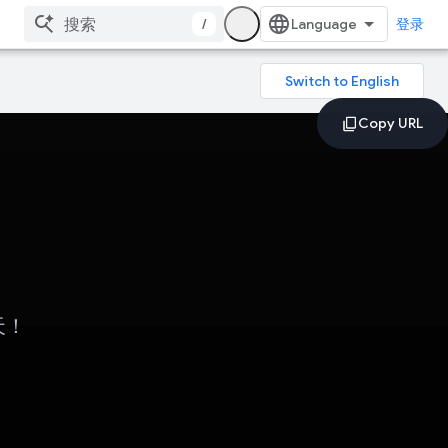
/
登录
天！