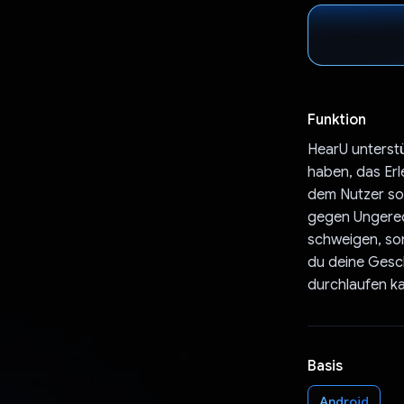
Funktion
HearU unterst
haben, das Erl
dem Nutzer so
gegen Ungerech
schweigen, son
du deine Gesch
durchlaufen ka
Basis
Android