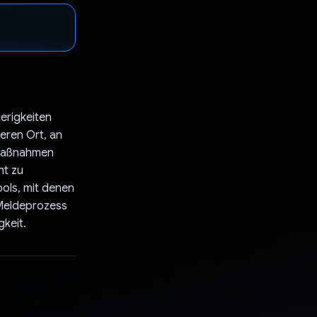
erigkeiten
eren Ort, an
 Maßnahmen
ht zu
ools, mit denen
 Meldeprozess
gkeit.