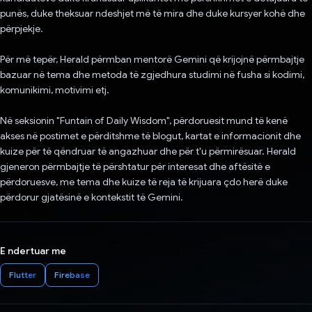
punës, duke theksuar ndeshjet më të mira dhe duke kursyer kohë dhe
përpjekje.
Për më tepër, Herald përmban mentorë Gemini që krijojnë përmbajtje
bazuar në tema dhe metoda të zgjedhura studimi në fusha si kodimi,
komunikimi, motivimi etj.
Në seksionin "Funtain of Daily Wisdom", përdoruesit mund të kenë
akses në postimet e përditshme të blogut, kartat e informacionit dhe
kuize për të qëndruar të angazhuar dhe për t'u përmirësuar. Herald
gjeneron përmbajtje të përshtatur për interesat dhe aftësitë e
përdoruesve, me tema dhe kuize të reja të krijuara çdo herë duke
përdorur gjatësinë e kontekstit të Gemini.
E ndertuar me
Flutter
Firebase