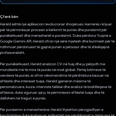
Votuar!
Çfarë bën
Herald është një aplikacion revolucionar shoqërues i karrierës i krijuar
për të përmirësuar procesin e kërkimit të punës dhe punësimit për
punëkërkuesit dhe menaxherët e punësimit. Duke përdorur fuqinë e
Google Gemini API, Herald ofron një sërë mjetesh dhe burimesh për të
ndihmuar përdoruesit të gjejnë punën e përsosur dhe të shkëlqejnë
profesionalisht.
Për punëkërkuesit, Herald analizon CV-në tuaj dhe ju përputh me
mundësitë më të mira të punës në nivel global. Përtej listimeve të
vendeve të punës, ai ofron rekomandime të përshtatura bazuar në
aftësitë dhe interesat tuaja. Herald gjeneron mësime të
personalizuara, kuize, intervista tallëse dhe analiza të boshllëqeve të
aftësive, duke siguruar që ju të përmirësoni aftësitë tuaja dhe të
dalloheni në tregun e punës.
Për punësimin e menaxherëve, Herald thjeshton përzgjedhjen e
kandidatëve duke krahasuar aplikantët me përshkrimet e detajuara të