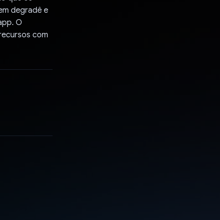
 em degradê e
app. O
 recursos com