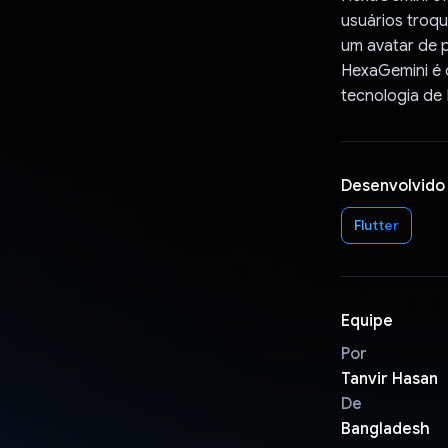
usuários troq
um avatar de p
HexaGemini é 
tecnologia de 
Desenvolvido
Flutter
Equipe
Por
Tanvir Hasan
De
Bangladesh