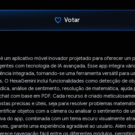
Votar
Voto dado.
é um aplicativo móvel inovador projetado para oferecer um 
igentes com tecnologia de IA avançada. Esse app integra vários
ncia integrada, tornando-se uma ferramenta versátil para u
s. O HexaGemini inclui funcionalidades como detecção de ob
dica, análise de sentimento, resolução de matemática, ajuda 
 chat com base em PDF. Cada recurso é criado meticulosame
stas precisas e úteis, seja para resolver problemas matemát
ntificar objetos com a câmera ou analisar o sentimento de u
itiva do app, combinada com um tema escuro visualmente atr
es, garante uma experiência agradável ao usuário. Além dis
erece navegação fácil entre os diferentes módulos, permitin