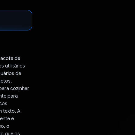
pacote de
 utilitários
suários de
jetos,
para cozinhar
nte para
icos
m texto. A
aente e
so, o
do que os