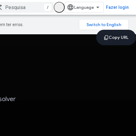
/
Fazer login
m ter erros.
solver