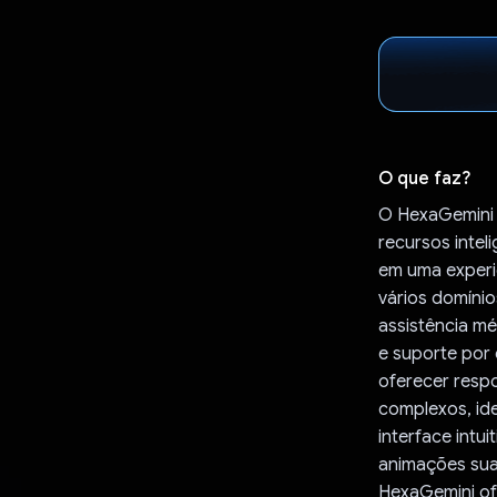
O que faz?
O HexaGemini 
recursos intel
em uma experiê
vários domínio
assistência mé
e suporte por
oferecer respo
complexos, ide
interface intu
animações suav
HexaGemini of