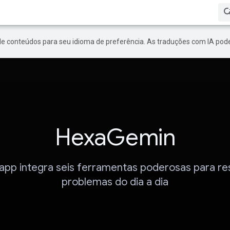
de conteúdos para seu idioma de preferência. As traduções com IA pode
HexaGemin
app integra seis ferramentas poderosas para re
problemas do dia a dia