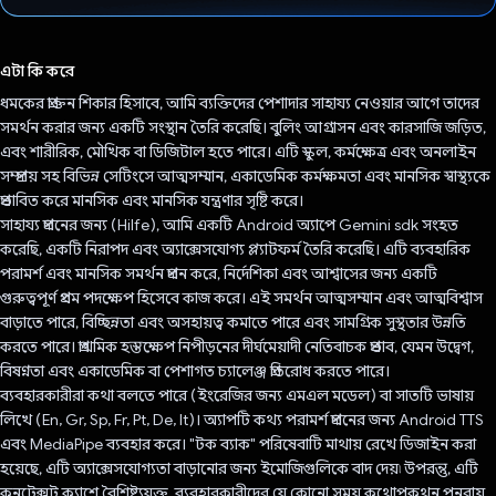
ভোট দিয়েছেন!
এটা কি করে
ধমকের প্রাক্তন শিকার হিসাবে, আমি ব্যক্তিদের পেশাদার সাহায্য নেওয়ার আগে তাদের
সমর্থন করার জন্য একটি সংস্থান তৈরি করেছি। বুলিং আগ্রাসন এবং কারসাজি জড়িত,
এবং শারীরিক, মৌখিক বা ডিজিটাল হতে পারে। এটি স্কুল, কর্মক্ষেত্র এবং অনলাইন
সম্প্রদায় সহ বিভিন্ন সেটিংসে আত্মসম্মান, একাডেমিক কর্মক্ষমতা এবং মানসিক স্বাস্থ্যকে
প্রভাবিত করে মানসিক এবং মানসিক যন্ত্রণার সৃষ্টি করে।
সাহায্য প্রদানের জন্য (Hilfe), আমি একটি Android অ্যাপে Gemini sdk সংহত
করেছি, একটি নিরাপদ এবং অ্যাক্সেসযোগ্য প্ল্যাটফর্ম তৈরি করেছি। এটি ব্যবহারিক
পরামর্শ এবং মানসিক সমর্থন প্রদান করে, নির্দেশিকা এবং আশ্বাসের জন্য একটি
গুরুত্বপূর্ণ প্রথম পদক্ষেপ হিসেবে কাজ করে। এই সমর্থন আত্মসম্মান এবং আত্মবিশ্বাস
বাড়াতে পারে, বিচ্ছিন্নতা এবং অসহায়ত্ব কমাতে পারে এবং সামগ্রিক সুস্থতার উন্নতি
করতে পারে। প্রাথমিক হস্তক্ষেপ নিপীড়নের দীর্ঘমেয়াদী নেতিবাচক প্রভাব, যেমন উদ্বেগ,
বিষণ্নতা এবং একাডেমিক বা পেশাগত চ্যালেঞ্জ প্রতিরোধ করতে পারে।
ব্যবহারকারীরা কথা বলতে পারে (ইংরেজির জন্য এমএল মডেল) বা সাতটি ভাষায়
লিখে (En, Gr, Sp, Fr, Pt, De, It)। অ্যাপটি কথ্য পরামর্শ প্রদানের জন্য Android TTS
এবং MediaPipe ব্যবহার করে। "টক ব্যাক" পরিষেবাটি মাথায় রেখে ডিজাইন করা
হয়েছে, এটি অ্যাক্সেসযোগ্যতা বাড়ানোর জন্য ইমোজিগুলিকে বাদ দেয়৷ উপরন্তু, এটি
কনটেক্সট ক্যাশে বৈশিষ্ট্যযুক্ত, ব্যবহারকারীদের যে কোনো সময় কথোপকথন পুনরায়