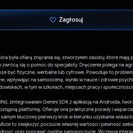
Zagłosuj
Głos oddany
óra była ofiarą znęcania się, stworzyłem zasoby, które mają
zwrócą się o pomoc do specjalisty. Dręczenie polega na agres
Może być fizyczne, werbalne lub cyfrowe. Powoduje to proble
zne, wpływając na samoocenę, wyniki w nauce i zdrowie psych
dowiskach, w tym w szkołach, miejscach pracy i społecznośc
.
fe), zintegrowałam Gemini SDK z aplikacją na Androida, two
dostępną platformę. Oferuje ona praktyczne porady i wsparci
 samym kluczowy pierwszy krok w kierunku uzyskania wskaz
 Może to zwiększyć poczucie własnej wartości i pewność siebi
zradność oraz poprawić ogólne samopoczucie. Wczesna inter