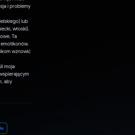
sja i problemy
elskiego) lub
iecki, włoski).
sowe. Ta
a emotikonów.
nikom wznowić
li moja
 wspierającym
m, aby
da