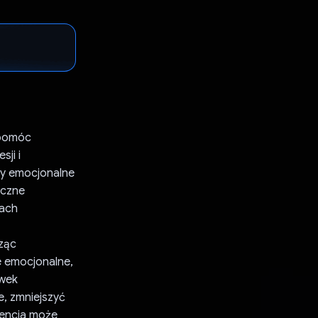
 pomóc
ji i
my emocjonalne
iczne
iach
rząc
e emocjonalne,
ówek
e, zmniejszyć
wencja może