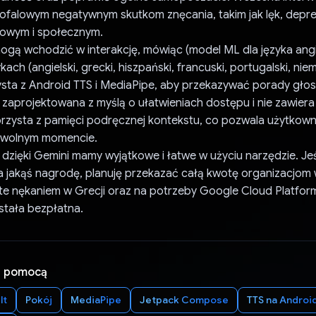
ofalowym negatywnym skutkom znęcania, takim jak lęk, depre
owym i społecznym.
gą wchodzić w interakcję, mówiąc (model ML dla języka angi
kach (angielski, grecki, hiszpański, francuski, portugalski, niem
ysta z Android TTS i MediaPipe, aby przekazywać porady gło
 zaprojektowana z myślą o ułatwieniach dostępu i nie zawier
zysta z pamięci podręcznej kontekstu, co pozwala użytkow
wolnym momencie.
 dzięki Gemini mamy wyjątkowe i łatwe w użyciu narzędzie. Jeś
ra jakąś nagrodę, planuję przekazać całą kwotę organizacjom
te nękaniem w Grecji oraz na potrzeby Google Cloud Platfor
stała bezpłatna.
a pomocą
lt
Pokój
MediaPipe
Jetpack Compose
TTS na Androi