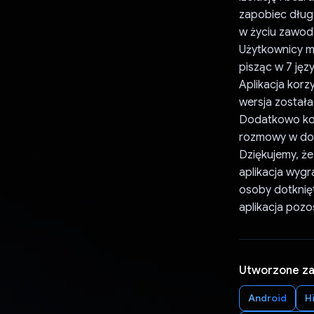
zapobiec dług
w życiu zawod
Użytkownicy mo
pisząc w 7 języ
Aplikacja korz
wersja została
Dodatkowo kor
rozmowy w do
Dziękujemy, że
aplikacja wyg
osoby dotknię
aplikacja pozo
Utworzone z
Android
Hi