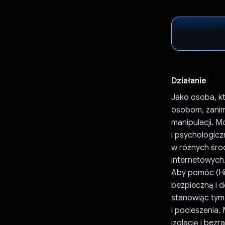
Działanie
Jako osoba, kt
osobom, zanim 
manipulacji. 
i psychologic
w różnych śro
internetowych
Aby pomóc (Hil
bezpieczną i 
stanowiąc tym
i pocieszenia.
izolację i be