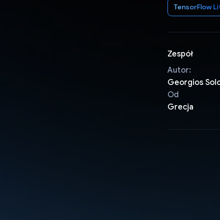
TensorFlow Li
Zespół
Autor:
Georgios Sol
Od
Grecja