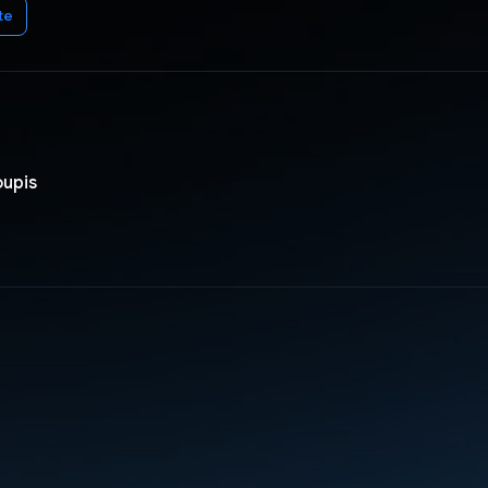
te
oupis