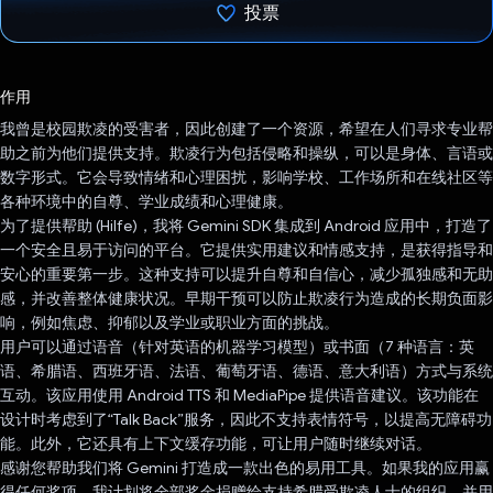
投票
已投票！
作用
我曾是校园欺凌的受害者，因此创建了一个资源，希望在人们寻求专业帮
助之前为他们提供支持。欺凌行为包括侵略和操纵，可以是身体、言语或
数字形式。它会导致情绪和心理困扰，影响学校、工作场所和在线社区等
各种环境中的自尊、学业成绩和心理健康。
为了提供帮助 (Hilfe)，我将 Gemini SDK 集成到 Android 应用中，打造了
一个安全且易于访问的平台。它提供实用建议和情感支持，是获得指导和
安心的重要第一步。这种支持可以提升自尊和自信心，减少孤独感和无助
感，并改善整体健康状况。早期干预可以防止欺凌行为造成的长期负面影
响，例如焦虑、抑郁以及学业或职业方面的挑战。
用户可以通过语音（针对英语的机器学习模型）或书面（7 种语言：英
语、希腊语、西班牙语、法语、葡萄牙语、德语、意大利语）方式与系统
互动。该应用使用 Android TTS 和 MediaPipe 提供语音建议。该功能在
设计时考虑到了“Talk Back”服务，因此不支持表情符号，以提高无障碍功
能。此外，它还具有上下文缓存功能，可让用户随时继续对话。
感谢您帮助我们将 Gemini 打造成一款出色的易用工具。如果我的应用赢
得任何奖项，我计划将全部奖金捐赠给支持希腊受欺凌人士的组织，并用