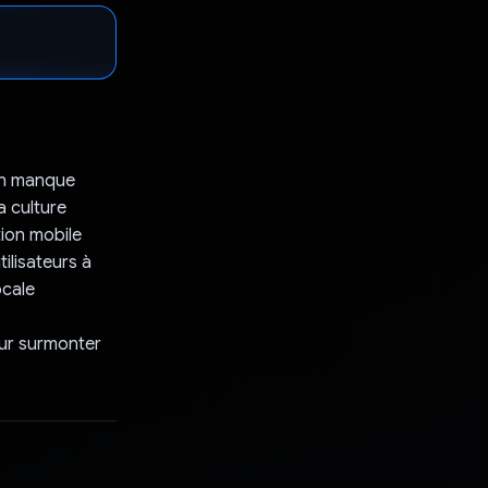
 un manque
a culture
ion mobile
ilisateurs à
ocale
our surmonter