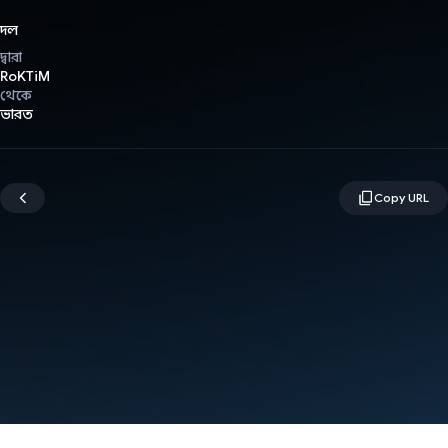
দল
দ্বারা
RoKTiM
থেকে
ভারত