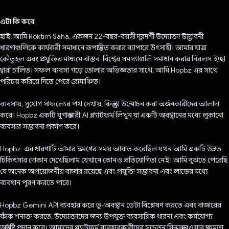
ভোট দিয়েছেন!
এটা কি করে
হাই, আমি Roktim Saha, একজন 22-বছর-বয়সী দূরদর্শী উদ্যোক্তা উদ্ভাবনী
ধারণাগুলিকে কার্যকরী সমাধানে রূপান্তরিত করার ব্যাপারে উৎসাহী। আমার যাত্রা
কৌতূহল এবং প্রযুক্তির মাধ্যমে বাস্তব-বিশ্বের সমস্যাগুলি সমাধান করার নিরলস ইচ্ছা
দ্বারা চালিত। সফল ব্যবসা গড়ে তোলার অভিজ্ঞতার সাথে, আমি Hopbz এর সাথে
পরিচয় করিয়ে দিতে পেরে রোমাঞ্চিত।
ব্যবসায়, সুযোগ সাফল্যের পথ দেখায়, কিন্তু তা উন্মোচন করা অর্জনকারীদের আলাদা
করে। Hopbz একটি যুগান্তকারী AI প্ল্যাটফর্ম লিখুন যা একটি অবস্থানের মধ্যে লুকানো
ব্যবসার সম্ভাবনা প্রকাশ করে।
Hopbz-এর ধারণাটি আমার ভ্রমণের সময় আঘাত করেছিল যখন আমি একটি উন্নত
চিকিৎসার দোকান দেখেছিলাম যেখানে কোনও প্রতিযোগিতা নেই। আমি বুঝতে পেরেছি
যে অনেক অপ্রয়োজনীয় বাজার রয়েছে এবং প্রযুক্তি সম্ভাবনা এবং লাভের মধ্যে
ব্যবধান পূরণ করতে পারে।
Hopbz Gemini API ব্যবহার করে ভূ-অবস্থান ডেটা বিশ্লেষণ করতে এবং বাজারের
ফাঁক শনাক্ত করতে, উদ্যোক্তাদের জন্য উপযুক্ত ব্যবসায়িক ধারনা এবং কর্মযোগ্য
অন্তর্দৃষ্টি প্রদান করে। আমাদের প্ল্যাটফর্ম ব্যবহারকারীদের সচেতন সিদ্ধান্ত নেওয়ার ক্ষমতা