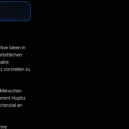
tive Ideen in
rbittlichen
habe
 vorstellen zu
e Menschen
 kommt Hopbz
otenzial an
ohne