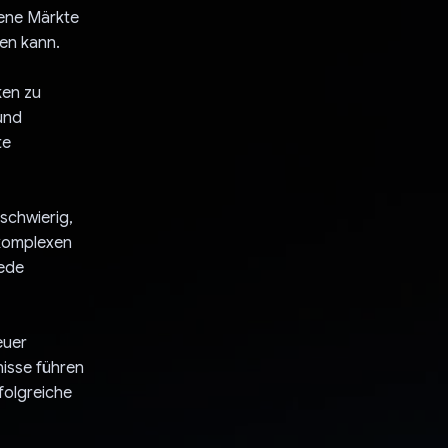
sene Märkte
en kann.
ken zu
und
te
 schwierig,
 komplexen
jede
euer
nisse führen
folgreiche