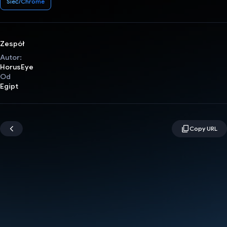
Sieć/Chrome
Zespół
Autor:
HorusEye
Od
Egipt