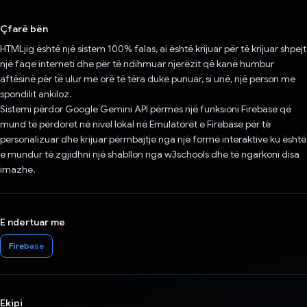
Votuar!
Çfarë bën
HTMLjig është një sistem 100% falas, ai është krijuar për të krijuar shpejt
një faqe interneti dhe për të ndihmuar njerëzit që kanë humbur
aftësinë për të ulur me orë të tëra duke punuar, si unë, një person me
spondilit ankiloz.
Sistemi përdor Google Gemini API përmes një funksioni Firebase që
mund të përdoret në nivel lokal në Emulatorët e Firebase për të
personalizuar dhe krijuar përmbajtje nga një formë interaktive ku është
e mundur të zgjidhni një shabllon nga w3schools dhe të ngarkoni disa
imazhe.
E ndertuar me
Firebase
Ekipi