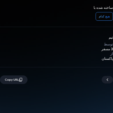
ساخته شده با
هیچ کدام
تیم
توسط
3 مسفر
از
پاکستان