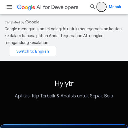
Masuk
Google menggunakan teknologi AI untuk menerjemahkan konten
ke dalam bahasa pilihan Anda. Terjemahan AI mungkin
mengandung kesalahan.
Hylytr
Aplikasi Klip Terbaik & Analisis untuk Sepak Bola