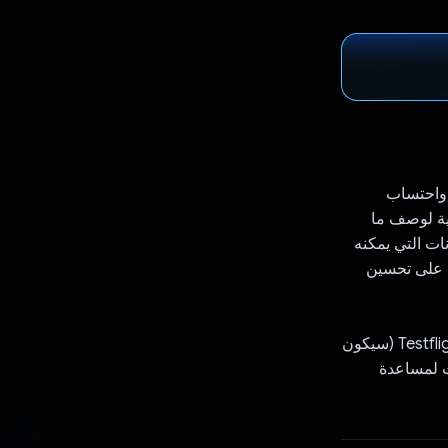
ناعي في Gemini لتتبُّع وجباتك واحتساب
ية لوصف ما
نات التي يمكنه
ن على تحسين
ليس هذا أيضًا مجرد مشروع تجريبي. نحن نوفّر الإصدار التجريبي للعملاء لاختباره في Testflight (سيكون
الوقت لمساعدة