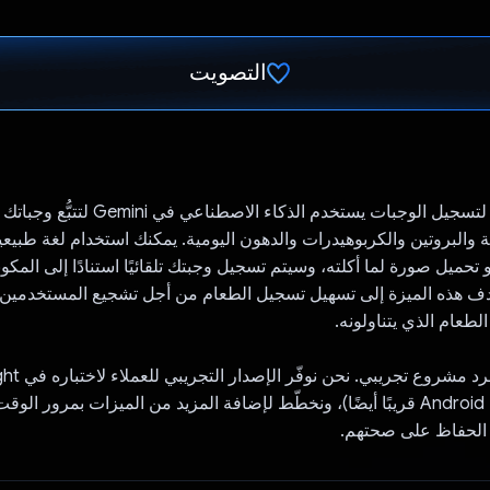
التصويت
تم التصويت.
"I ate" هو تطبيق لتسجيل الوجبات يستخدم الذكاء الاصط
 والبروتين والكربوهيدرات والدهون اليومية. يمكنك استخدام لغة طبيع
 تحميل صورة لما أكلته، وسيتم تسجيل وجبتك تلقائيًا استنادًا إلى المكو
تهدف هذه الميزة إلى تسهيل تسجيل الطعام من أجل تشجيع المستخدمي
لطعام الذي يتناولونه.
متاحًا على أجهزة Android قريبًا أيضًا)، ونخطّط لإضافة المزيد من الميزات بمرور 
الحفاظ على صحتهم.