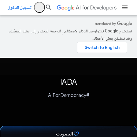
تسجيل الدخول
تستخدم Google تكنولوجيا الذكاء الاصطناعي لترجمة المحتوى إلى لغتك المفضّلة،
وقد تتضمّن بعض الأخطاء.
IADA
#AIForDemocracy
التصويت