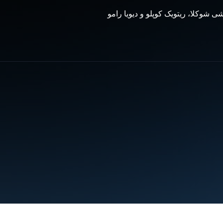
ی شوکلا، ریتویک کوپلو و دیویا رامو