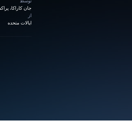
توسط
جان کاراکا، پراکش
از
ایالات متحده