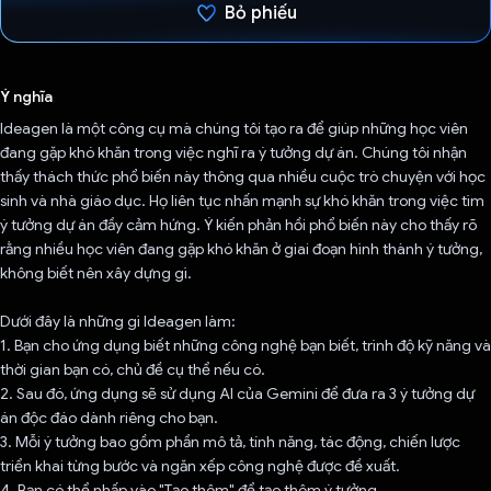
Bỏ phiếu
Đã bình chọn!
Ý nghĩa
Ideagen là một công cụ mà chúng tôi tạo ra để giúp những học viên
đang gặp khó khăn trong việc nghĩ ra ý tưởng dự án. Chúng tôi nhận
thấy thách thức phổ biến này thông qua nhiều cuộc trò chuyện với học
sinh và nhà giáo dục. Họ liên tục nhấn mạnh sự khó khăn trong việc tìm
ý tưởng dự án đầy cảm hứng. Ý kiến phản hồi phổ biến này cho thấy rõ
rằng nhiều học viên đang gặp khó khăn ở giai đoạn hình thành ý tưởng,
không biết nên xây dựng gì.
Dưới đây là những gì Ideagen làm:
1. Bạn cho ứng dụng biết những công nghệ bạn biết, trình độ kỹ năng và
thời gian bạn có, chủ đề cụ thể nếu có.
2. Sau đó, ứng dụng sẽ sử dụng AI của Gemini để đưa ra 3 ý tưởng dự
án độc đáo dành riêng cho bạn.
3. Mỗi ý tưởng bao gồm phần mô tả, tính năng, tác động, chiến lược
triển khai từng bước và ngăn xếp công nghệ được đề xuất.
4. Bạn có thể nhấp vào "Tạo thêm" để tạo thêm ý tưởng.