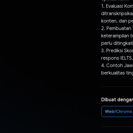
1. Evaluasi Ko
ditranskripsi
konten, dan p
2. Pembuatan 
keterampilan 
perlu ditingkat
3. Prediksi S
respons IELTS
4. Contoh Jaw
berkualitas ti
Dibuat denga
Web/Chrome