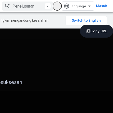
/
Masuk
mungkin mengandung kesalahan.
Kesuksesan