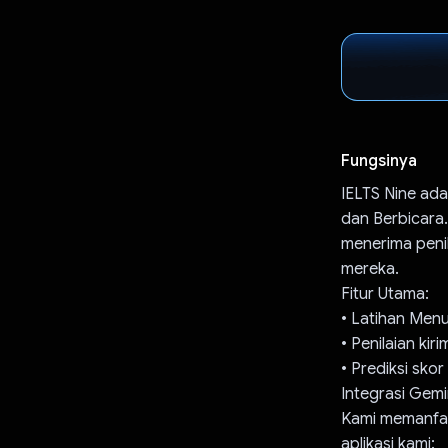
Fungsinya
IELTS Nine ada
dan Berbicara. 
menerima penil
mereka.
Fitur Utama:
• Latihan Menul
• Penilaian ki
• Prediksi sko
Integrasi Gemi
Kami memanfaa
aplikasi kami: