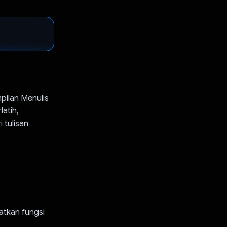
pilan Menulis
latih,
 tulisan
tkan fungsi