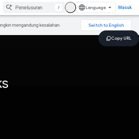
/
Masuk
mungkin mengandung kesalahan.
ks