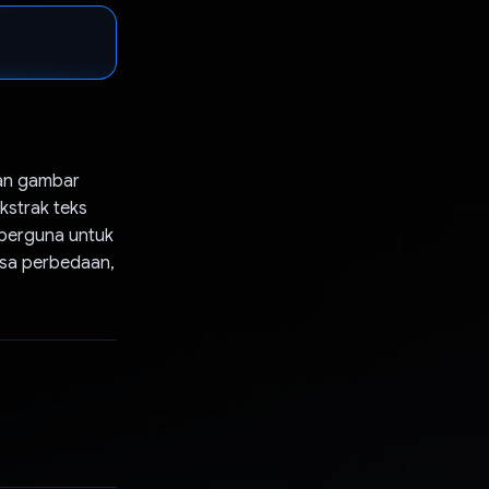
an gambar
strak teks
 berguna untuk
ksa perbedaan,