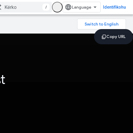
/
Identifikohu
t