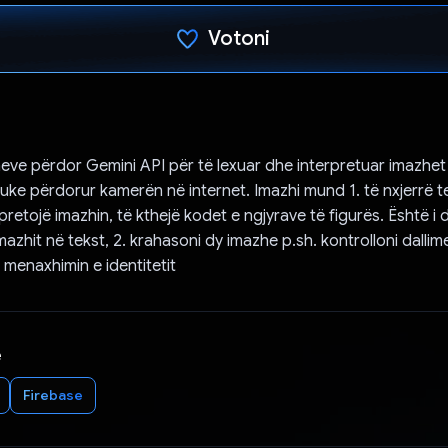
Votoni
Votuar!
heve përdor Gemini API për të lexuar dhe interpretuar imazhe
uke përdorur kamerën në internet. Imazhi mund 1. të nxjerrë t
rpretojë imazhin, të kthejë kodet e ngjyrave të figurës. Është 
azhit në tekst, 2. krahasoni dy imazhe p.sh. kontrolloni dallime
 menaxhimin e identitetit
e
Firebase