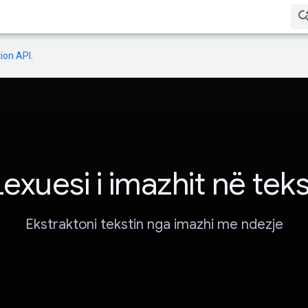
ion API
.
Lexuesi i imazhit në teks
Ekstraktoni tekstin nga imazhi me ndezje