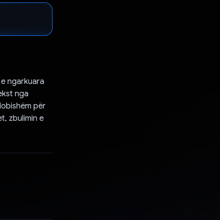
t e ngarkuara
ekst nga
i dobishëm për
t, zbulimin e