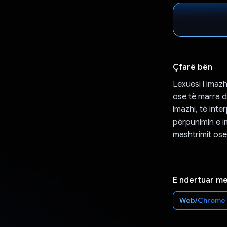
Çfarë bën
Lexuesi i imaz
ose të marra d
imazhi, të inte
përpunimin e im
mashtrimit ose
E ndertuar m
Web/Chrome