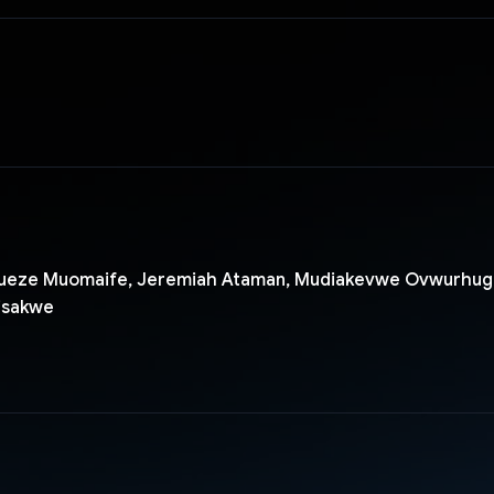
bueze Muomaife, Jeremiah Ataman, Mudiakevwe Ovwurhug
isakwe