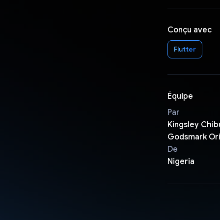
Conçu avec
Flutter
Équipe
Par
Kingsley Chi
Godsmark Or
De
Nigeria