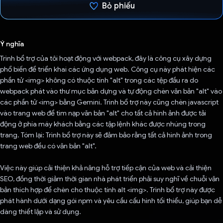
Bỏ phiếu
Đã bình chọn!
Ý nghĩa
Trình bổ trợ của tôi hoạt động với webpack, đây là công cụ xây dựng
phổ biến để triển khai các ứng dụng web. Công cụ này phát hiện các
phần tử <img> không có thuộc tính "alt" trong các tệp đầu ra do
webpack phát vào thư mục bản dựng và tự động chèn văn bản "alt" vào
các phần tử <img> bằng Gemini. Trình bổ trợ này cũng chèn javascript
vào trang web để tìm nạp văn bản "alt" cho tất cả hình ảnh được tải
động ở phía máy khách bằng các tập lệnh khác được nhúng trong
trang. Tóm lại: Trình bổ trợ này sẽ đảm bảo rằng tất cả hình ảnh trong
trang web đều có văn bản "alt".
Việc này giúp cải thiện khả năng hỗ trợ tiếp cận của web và cải thiện
SEO, đồng thời giảm thời gian nhà phát triển phải suy nghĩ về chuỗi văn
bản thích hợp để chèn cho thuộc tính alt <img>. Trình bổ trợ này được
phát hành dưới dạng gói npm và yêu cầu cấu hình tối thiểu, giúp bạn dễ
dàng thiết lập và sử dụng.