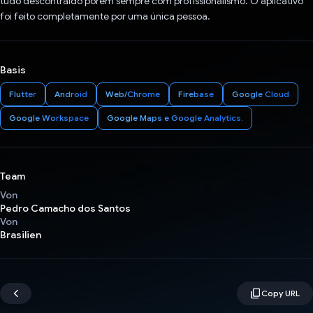
tudo descontraído porém sempre com profissionalismo. O aplicativo
foi feito completamente por uma única pessoa.
Basis
Flutter
Android
Web/Chrome
Firebase
Google Cloud
Google Workspace
Google Maps e Google Analytics.
Team
Von
Pedro Camacho dos Santos
Von
Brasilien