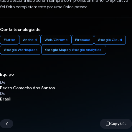
tudo descontraído porém sempre com profissionalismo. O aplicativo
foi feito completamente por uma única pessoa.
Con la tecnología de
Flutter
Android
Web/Chrome
Firebase
Google Cloud
Google Workspace
Google Maps y Google Analytics.
Equipo
De
Pedro Camacho dos Santos
De
Brasil