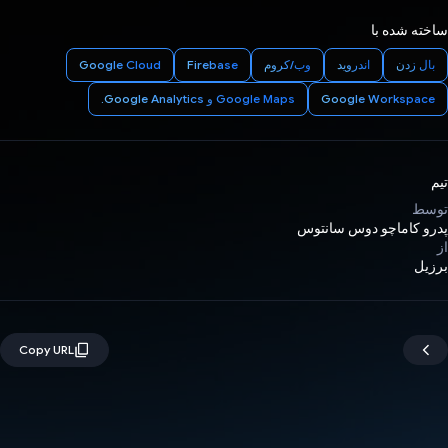
ساخته شده با
بال زدن
اندروید
وب/کروم
Firebase
Google Cloud
Google Workspace
Google Maps و Google Analytics.
تیم
توسط
پدرو کاماچو دوس سانتوس
از
برزیل