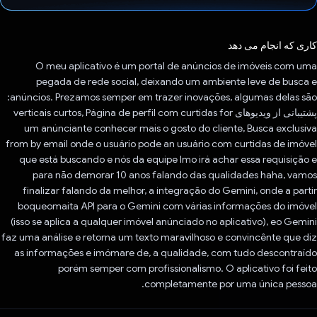
رای داد!
کاری که انجام می دهد
O meu aplicativo é um portal de anúncios de imóveis com uma
pegada de rede social, deixando um ambiente leve de busca e
anúncios. Prezamos semper em trazer inovações, algumas delas são:
پشتیبانی از ویدیوهای verticais curtos, Página de perfil com curtidas for
um anúnciante conhecer mais o gosto do cliente, Busca exclusiva
from by email onde o usuário pode an usuário com curtidas de imóvel
que está buscando e nós da equipe Imo irá achar essa requisição e
para não demorar 10 anos falando das qualidades haha, vamos
finalizar falando da melhor, a integração do Gemini, onde a partir
boqueomaita API para o Gemini com várias informações do imóvel
(isso se aplica a qualquer imóvel anúnciado no aplicativo), eo Gemini
faz uma análise e retorna um texto maravilhoso e convincênte que diz
as informações e imómare de, a qualidade, com tudo descontraído
porém semper com profissionalismo. O aplicativo foi feito
completamente por uma única pessoa.