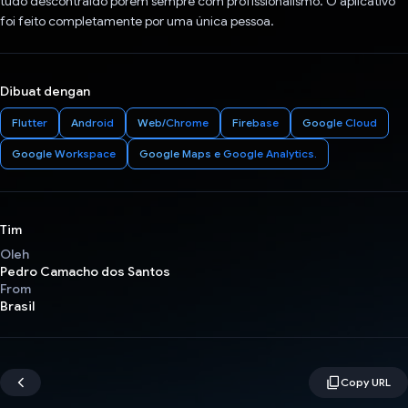
tudo descontraído porém sempre com profissionalismo. O aplicativo
foi feito completamente por uma única pessoa.
Dibuat dengan
Flutter
Android
Web/Chrome
Firebase
Google Cloud
Google Workspace
Google Maps e Google Analytics.
Tim
Oleh
Pedro Camacho dos Santos
From
Brasil