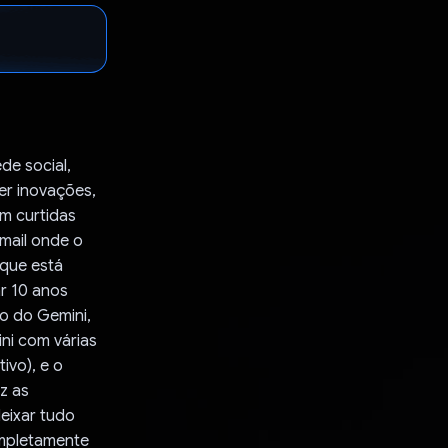
de social,
er inovações,
om curtidas
email onde o
 que está
r 10 anos
ão do Gemini,
ni com várias
ivo), e o
z as
eixar tudo
ompletamente