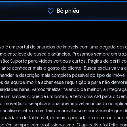
Bỏ phiếu
Đã bình chọn!
vo é um portal de anúncios de imóveis com uma pegada de re
mbiente leve de busca e anúncios. Prezamos sempre em traz
são: Suporte para vídeos verticais curtos, Página de perfil c
ante conhecer mais o gosto do cliente, Busca exclusiva via 
andar a descrição mais completa possível do tipo de imóvel
s da equipe Imo irá achar essa requisição e para não demora
alidades haha, vamos finalizar falando da melhor, a integraç
de um simpes clique de um botão, é feito uma API para o Gemi
 imóvel (isso se aplica a qualquer imóvel anúnciado no aplicat
 análise e retorna um texto maravilhoso e convincênte que di
qualidade de tal imóvel, com uma pegada de corretor, para d
porém sempre com profissionalismo. O aplicativo foi feito c