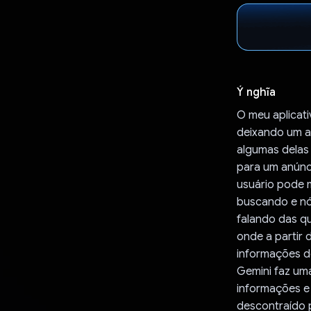
Ý nghĩa
O meu aplicati
deixando um a
algumas delas 
para um anúnci
usuário pode m
buscando e nó
falando das qu
onde a partir 
informações do
Gemini faz uma
informações e 
descontraído 