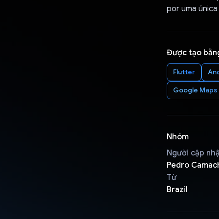
por uma única
Được tạo bằn
Flutter
An
Google Maps 
Nhóm
Người cập nh
Pedro Camach
Từ
Brazil