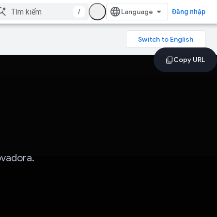
/
Đăng nhập
ovadora.