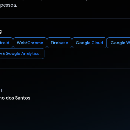
 pessoa.
g
droid
Web/Chrome
Firebase
Google Cloud
Google W
và Google Analytics.
ật
o dos Santos