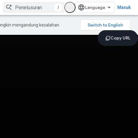
/
Masuk
mungkin mengandung kesalahan.