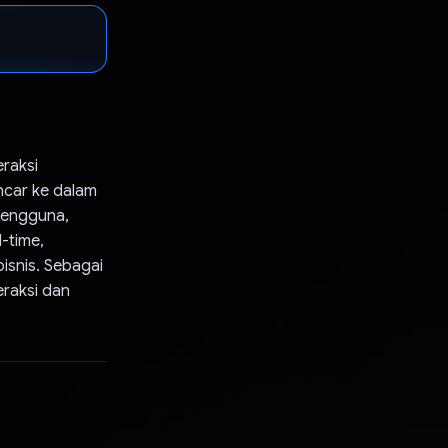
eraksi
ncar ke dalam
 pengguna,
-time,
isnis. Sebagai
raksi dan