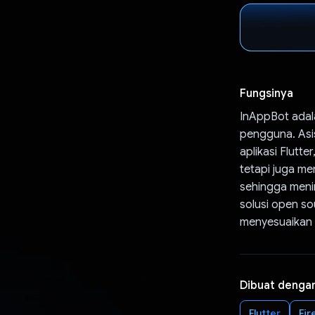
Fungsinya
InAppBot adala
pengguna. Asis
aplikasi Flutt
tetapi juga m
sehingga meni
solusi open s
menyesuaikan a
Dibuat denga
Flutter
Fir