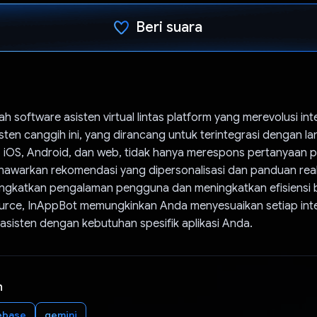
Beri suara
Telah memilih.
h software asisten virtual lintas platform yang merevolusi int
ten canggih ini, yang dirancang untuk terintegrasi dengan la
er, iOS, Android, dan web, tidak hanya merespons pertanyaan
enawarkan rekomendasi yang dipersonalisasi dan panduan real
ngkatkan pengalaman pengguna dan meningkatkan efisiensi b
ource, InAppBot memungkinkan Anda menyesuaikan setiap inte
sisten dengan kebutuhan spesifik aplikasi Anda.
n
ebase
gemini