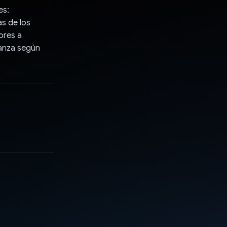
es:
as de los
ores a
ñanza según