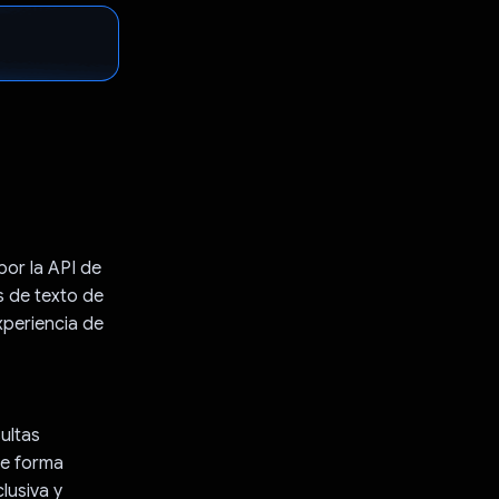
por la API de
s de texto de
xperiencia de
ultas
de forma
lusiva y