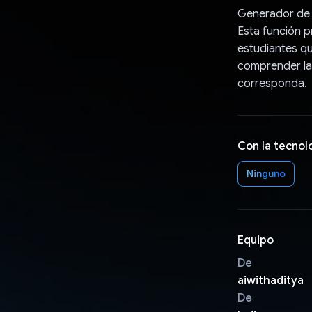
Generador de r
Esta función p
estudiantes qu
comprender la
corresponda.
Con la tecnol
Ninguno
Equipo
De
aiwithaditya
De