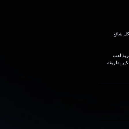
إمكانات Gemini المتقدّمة لفهم الصور، توفّر لعبة Infergram تجربة لعب
فكير بطريقة