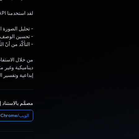
لقد استخدمنا Gemini API لإجراء ما يلي:
- تحليل الصورة 
- تحسين الوصف ليكون موجزًا (من 4 إلى 8 
- التأكّد من أنّ 
ديناميكية وغير م
إبداعية وتفسير ا
مصمَّم بالاستناد 
الويب/Chrome