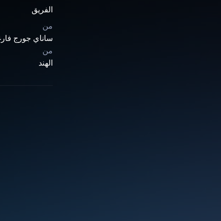
الفريق
من
ساناي جورج فارغ
من
الهند