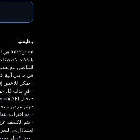
وظيفتها
‫rgram
بالذكاء الاصطناع
للتنافس مع بعضه
في ما يلي آلية عم
- يمكن للاعبين إن
- في بداية كل جو
- تحلِّل Gemini API هذه الصورة وتُنشئ وصفًا موجزًا.
- يتم عرض نسخة 
- مع اقتراب انتها
- يتم الكشف عن 
استنادًا إلى السر
- بعد إكمال جميع