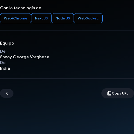
Con la tecnología de
Web/Chrome
Next JS
Node JS
WebSocket.
Equipo
De
Sanay George Varghese
De
India