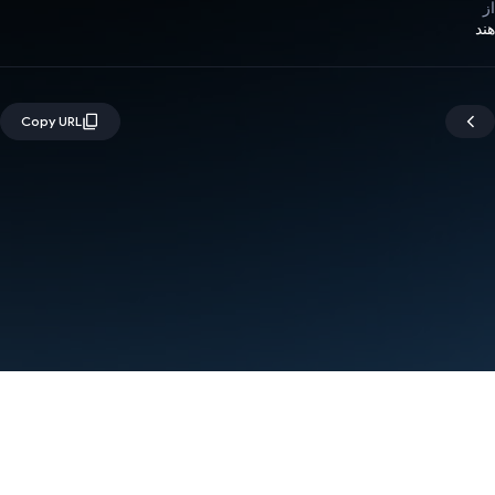
از
هند