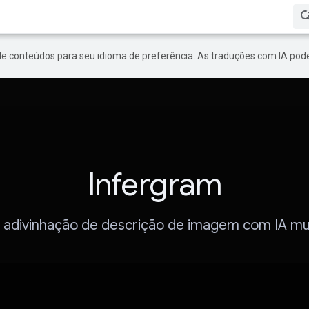
de conteúdos para seu idioma de preferência. As traduções com IA pode
Infergram
 adivinhação de descrição de imagem com IA mul