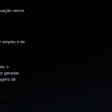
tuação vence.
m simples e de
ni, o
ões geradas
magens de