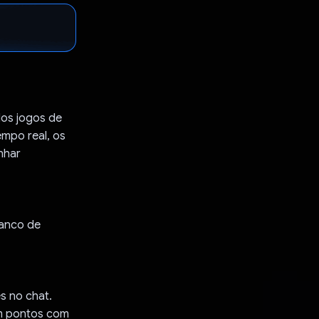
dos jogos de
empo real, os
nhar
banco de
s no chat.
am pontos com