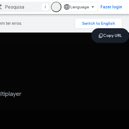
/
Fazer login
m ter erros.
tiplayer