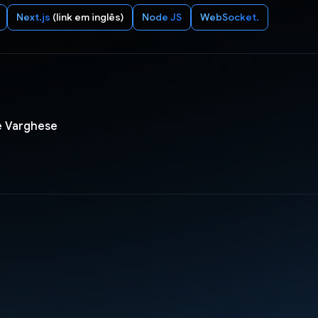
Next.js
(link em inglês)
Node JS
WebSocket.
e Varghese