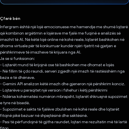
Votuar!
Çfarë bën
Infergram është një lojë emocionuese me hamendje me shumë lojtarë
që kombinon argëtimin e lojërave me fjalë me fuqinë e analizës së
imazhit të AI. Në këtë lojë online në kohë reale, lojtarët bashkohen në
dhoma virtuale për të konkurruar kundër njëri-tjetrit në gjetjen e
përshkrimeve të imazheve të krijuara nga AI.
Ja se si funksionon:
- Lojtarët mund të krijojnë ose të bashkohen me dhomat e lojës
- Në fillim të çdo raundi, serveri zgjedh një imazh të rastësishëm nga
baza e të dhënave.
- Gemini API analizon këtë imazh dhe gjeneron një përshkrim konciz.
- Lojtarëve u paraqitet një version i fshehur i këtij përshkrimi
- Ndërsa kohëmatësi numëron mbrapsht, lojtarët shkruajnë supozimet
e tyre në bisedë.
- Supozimet e sakta të fjalëve zbulohen në kohë reale dhe lojtarët
fitojnë pikë bazuar në shpejtësinë dhe saktësinë.
- Pasi të përfundojnë të gjitha raundet, lojtari me rezultatin më të lartë
fiton.