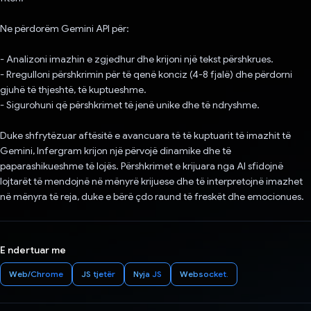
Ne përdorëm Gemini API për:
- Analizoni imazhin e zgjedhur dhe krijoni një tekst përshkrues.
- Rregulloni përshkrimin për të qenë konciz (4-8 fjalë) dhe përdorni
gjuhë të thjeshtë, të kuptueshme.
- Sigurohuni që përshkrimet të jenë unike dhe të ndryshme.
Duke shfrytëzuar aftësitë e avancuara të të kuptuarit të imazhit të
Gemini, Infergram krijon një përvojë dinamike dhe të
paparashikueshme të lojës. Përshkrimet e krijuara nga AI sfidojnë
lojtarët të mendojnë në mënyrë krijuese dhe të interpretojnë imazhet
në mënyra të reja, duke e bërë çdo raund të freskët dhe emocionues.
E ndertuar me
Web/Chrome
JS tjetër
Nyja JS
Websocket.