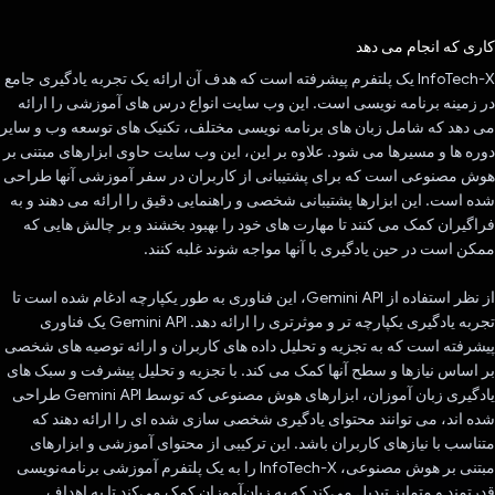
رای داد!
کاری که انجام می دهد
InfoTech-X یک پلتفرم پیشرفته است که هدف آن ارائه یک تجربه یادگیری جامع
در زمینه برنامه نویسی است. این وب سایت انواع درس های آموزشی را ارائه
می دهد که شامل زبان های برنامه نویسی مختلف، تکنیک های توسعه وب و سایر
دوره ها و مسیرها می شود. علاوه بر این، این وب سایت حاوی ابزارهای مبتنی بر
هوش مصنوعی است که برای پشتیبانی از کاربران در سفر آموزشی آنها طراحی
شده است. این ابزارها پشتیبانی شخصی و راهنمایی دقیق را ارائه می دهند و به
فراگیران کمک می کنند تا مهارت های خود را بهبود بخشند و بر چالش هایی که
ممکن است در حین یادگیری با آنها مواجه شوند غلبه کنند.
از نظر استفاده از Gemini API، این فناوری به طور یکپارچه ادغام شده است تا
تجربه یادگیری یکپارچه تر و موثرتری را ارائه دهد. Gemini API یک فناوری
پیشرفته است که به تجزیه و تحلیل داده های کاربران و ارائه توصیه های شخصی
بر اساس نیازها و سطح آنها کمک می کند. با تجزیه و تحلیل پیشرفت و سبک های
یادگیری زبان آموزان، ابزارهای هوش مصنوعی که توسط Gemini API طراحی
شده اند، می توانند محتوای یادگیری شخصی سازی شده ای را ارائه دهند که
متناسب با نیازهای کاربران باشد. این ترکیبی از محتوای آموزشی و ابزارهای
مبتنی بر هوش مصنوعی، InfoTech-X را به یک پلتفرم آموزشی برنامه‌نویسی
قدرتمند و متمایز تبدیل می‌کند که به زبان‌آموزان کمک می‌کند تا به اهداف