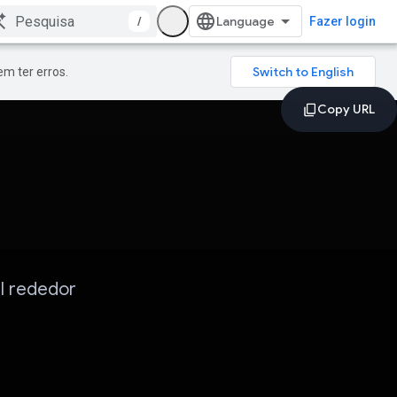
/
Fazer login
m ter erros.
al rededor