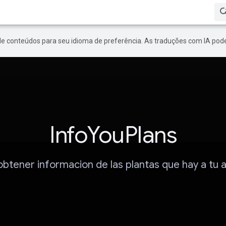
de conteúdos para seu idioma de preferência. As traduções com IA pode
InfoYouPlans
btener informacion de las plantas que hay a tu 