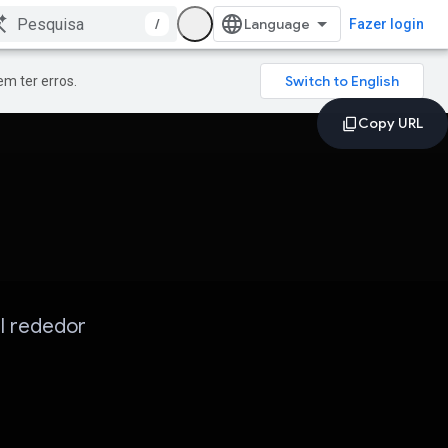
/
Fazer login
m ter erros.
al rededor