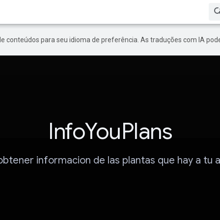
de conteúdos para seu idioma de preferência. As traduções com IA pode
InfoYouPlans
btener informacion de las plantas que hay a tu 