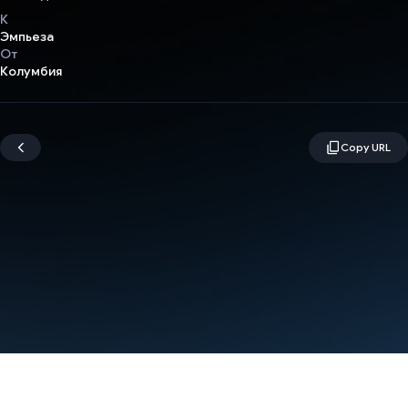
К
Эмпьеза
От
Колумбия