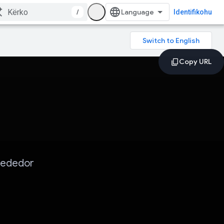
/
Identifikohu
 rededor