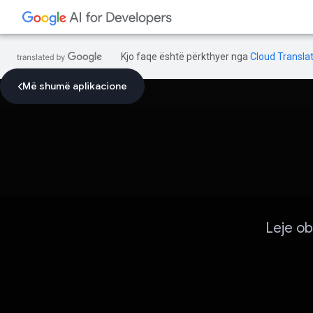
Kjo faqe është përkthyer nga
Cloud Translat
Më shumë aplikacione
Leje ob