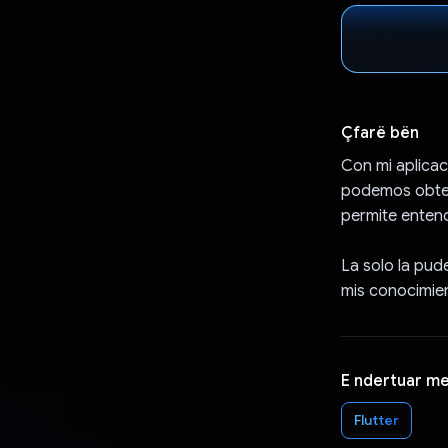
Çfarë bën
Con mi aplicac
podemos obten
permite enten
La solo la pud
mis conocimien
E ndertuar m
Flutter