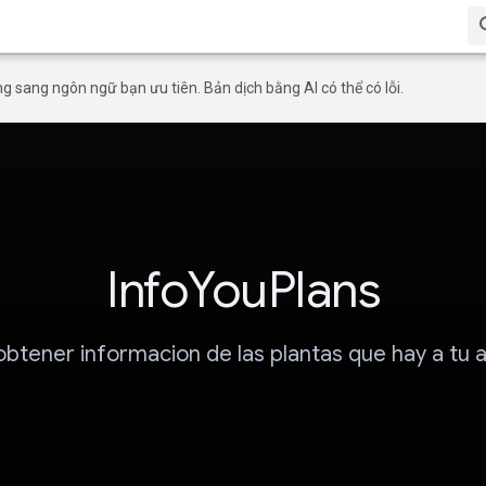
g sang ngôn ngữ bạn ưu tiên. Bản dịch bằng AI có thể có lỗi.
InfoYouPlans
btener informacion de las plantas que hay a tu 