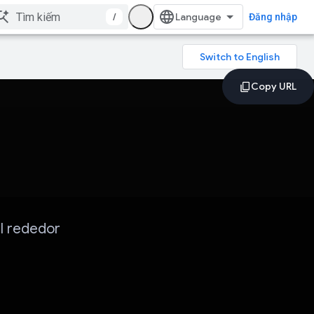
/
Đăng nhập
al rededor