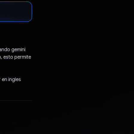
zando gemini
, esto permite
 en ingles