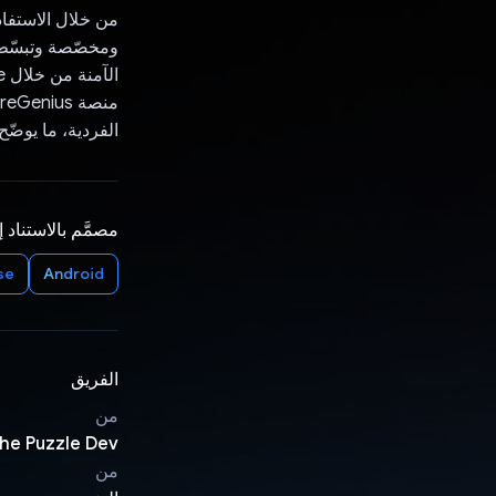
ومخصّصة وتبسّط ال
الفردية، ما يوضّح
مصمَّم بالاستناد 
se
Android
الفريق
من
he Puzzle Dev
من