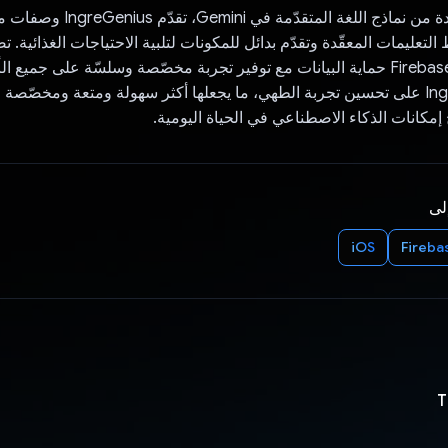
من خلال الاستفادة من نماذج اللغة المتقدّمة في Gemini،
تعليمات المعقّدة وتقدّم بدائل للمكونات لتلبية الاحتياجات الغذائية. 
الآمنة من خلال Firebase حماية البيانات مع توفير تجربة مخصّصة وسلسّة على جميع
منصة IngreGenius على تحسين تجربة الطهي، ما يجعلها أكثر سهولة ومتعة ومخصّصة
 إمكانات الذكاء الاصطناعي في الحياة اليومية.
إلى
iOS
Fireba
T