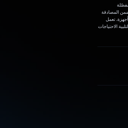
 تقدّم IngreGenius وصفات مفصّلة
تضمن المصادقة
 الأجهزة. تعمل
 لتلبية الاحتياجات