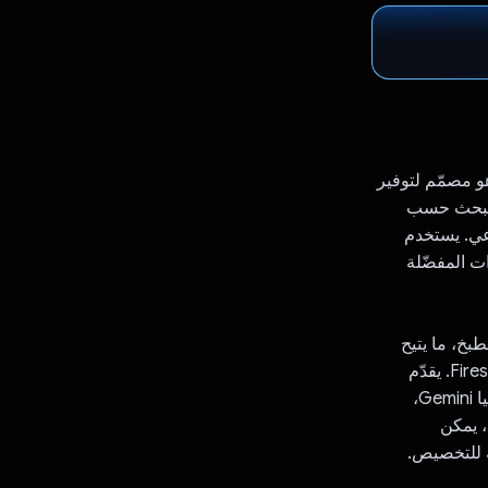
طبيق مبتكر لإعداد الوصفات يستند إلى Gemini API من Google، وهو مصمّم لتوفير
البحث حسب
عي. يستخدم
لى الإعدادات المفضّلة
 للطبخ، ما يتيح
للمستخدمين حفظ الوصفات وإضافتها إلى المفضّلة باستخدام البيانات المخزّنة في Firestore. يقدّم
وضع "بدء الطهي" قوائم تحقّق من المكونات مع اقتراحات بديلة، وذلك باستخدام تكنولوجيا Gemini،
، يمكن
لة للتخصيص.