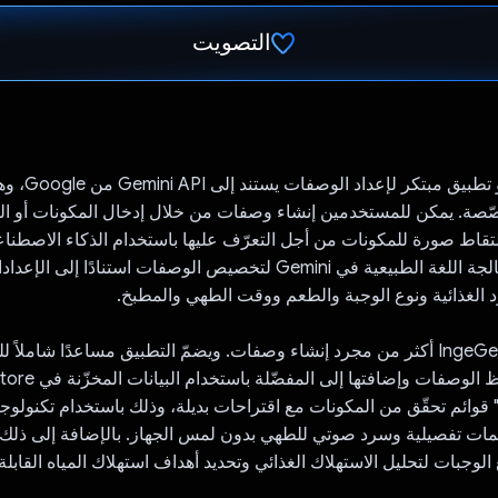
التصويت
تم التصويت.
IngreGenius هو ت
صة. يمكن للمستخدمين إنشاء وصفات من خلال إدخال المكونات أو 
تقاط صورة للمكونات من أجل التعرّف عليها باستخدام الذكاء الاصطنا
التطبيق ميزة معالجة اللغة الطبيعية في Gemini لتخصيص الوصفات استنادًا إ
 الغذائية ونوع الوجبة والطعم ووقت الطهي والمطبخ.
يقدّم تطبيق IngeGenius أكثر من مجرد إنشاء وصفات. ويضمّ التطبيق مساعدًا شاملاً
يمات تفصيلية وسرد صوتي للطهي بدون لمس الجهاز. بالإضافة إلى ذلك
 الوجبات لتحليل الاستهلاك الغذائي وتحديد أهداف استهلاك المياه القاب