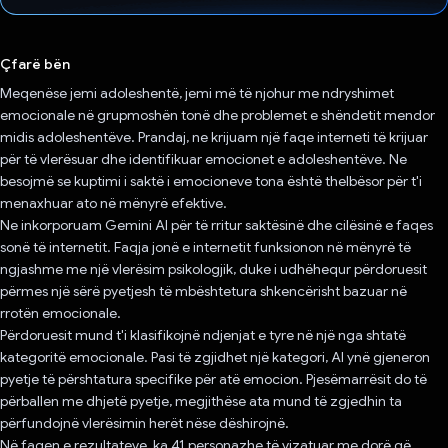
Votuar!
Çfarë bën
Meqenëse jemi adoleshentë, jemi më të njohur me ndryshimet
emocionale në grupmoshën tonë dhe problemet e shëndetit mendor
midis adoleshentëve. Prandaj, ne krijuam një faqe interneti të krijuar
për të vlerësuar dhe identifikuar emocionet e adoleshentëve. Ne
besojmë se kuptimi i saktë i emocioneve tona është thelbësor për t'i
menaxhuar ato në mënyrë efektive.
Ne inkorporuam Gemini AI për të rritur saktësinë dhe cilësinë e faqes
sonë të internetit. Faqja jonë e internetit funksionon në mënyrë të
ngjashme me një vlerësim psikologjik, duke i udhëhequr përdoruesit
përmes një sërë pyetjesh të mbështetura shkencërisht bazuar në
rrotën emocionale.
Përdoruesit mund t'i klasifikojnë ndjenjat e tyre në një nga shtatë
kategoritë emocionale. Pasi të zgjidhet një kategori, AI ynë gjeneron
pyetje të përshtatura specifike për atë emocion. Pjesëmarrësit do të
përballen me dhjetë pyetje, megjithëse ata mund të zgjedhin ta
përfundojnë vlerësimin herët nëse dëshirojnë.
Në faqen e rezultateve, ka 41 personazhe të vizatuar me dorë që