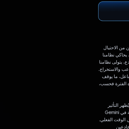
ملين من الاحتيال
 خلال إضاعة وقت المخادعين بذكاء. باستخدام واجهة برمجة التطبيقات Gemini API، يحاكي نظامنا
، يتولى نظامنا
اعب والاستخراج.
ا" بطريقة تُطيل التفاعل، ما يوقف
ه الفترة فحسب،
اف أربعة مخادعين لمدة 82 دقيقة، ما يُظهر التأثير
العملي للنظام. تضمن إمكانات تحويل النصوص إلى كلام ومعالجة اللغة الطبيعية السريعة في Gemini
في الوقت الفعلي.
المخادعين