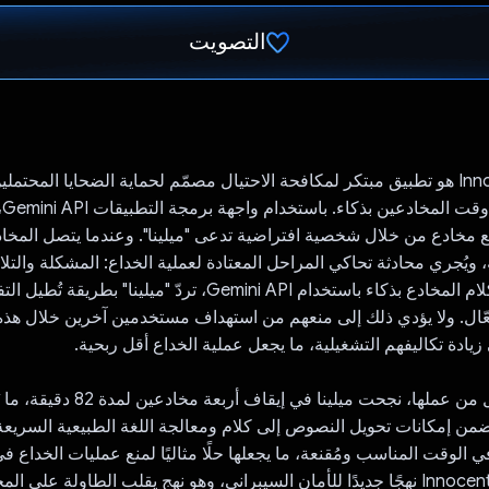
التصويت
تم التصويت.
Innocent Old Lady هو تطبيق مبتكر لمكافحة الاحتيال مصمّم لحماية الضحايا المحت
من
 مخادع من خلال شخصية افتراضية تدعى "ميلينا". وعندما يتصل المخادع
 ويُجري محادثة تحاكي المراحل المعتادة لعملية الخداع: المشكلة والتل
من خلال تحليل كلام المخادع بذكاء باستخدام Gemini API، تردّ "ميلين
ّال. ولا يؤدي ذلك إلى منعهم من استهداف مستخدمين آخرين خلال هذ
 زيادة تكاليفهم التشغيلية، ما يجعل عملية الخداع أقل ربحية.
في الأسبوع الأول من عملها، نجحت ميلينا في إيق
د في الوقت المناسب ومُقنعة، ما يجعلها حلًا مثاليًا لمنع عمليات الخداع 
تمثّل Innocent Old Lady نهجًا جديدًا للأمان السيبراني، وهو نهج يقلب الطاولة على 