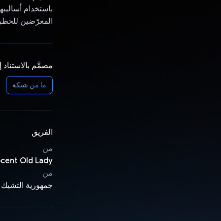
باستخدام أساليبه
المعرّضين للخطر
مصمَّم بالاستناد 
ما من شبكة
الفريق
من
ocent Old Lady
من
جمهورية التشيك 