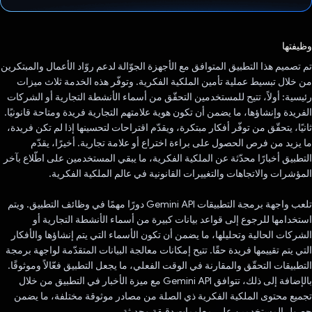
تم التصويت.
وظيفتها
تم تصميم هذا التطبيق المتوافق مع الأجهزة الجوّالة لدعم روّاد الأعمال والمبتكرين
من خلال تبسيط عملية تأمين الملكية الفكرية. وتوفّر هذه الخدمة ثلاث ميزات
رئيسية: أولاً، تتيح للمستخدمين التحقّق من أسماء الأنشطة التجارية أو الشركات
الفريدة وإنشاؤها، ما يضمن أن تكون هوية علامتهم التجارية فريدة ومتاحة قانونيًا.
ثانيًا، يتحقّق من توفّر أفكار مبتكرة، ويقدّم اقتراحات لتحسينها إذا لم تكن فريدة،
ما يزيد من فرص الحصول على براءة اختراع أو علامة تجارية. أخيرًا، يقدّم
التطبيق أخبارًا محدّثة عن الملكية الفكرية، ما يبقي المستخدمين على اطّلاع بآخر
المؤشرات والاتجاهات والتغييرات القانونية في عالم الملكية الفكرية.
تلعب واجهة برمجة التطبيقات Gemini API دورًا مهمًا في وظائف التطبيق. ويتم
استخدامها للرجوع إلى قواعد بيانات كبيرة من أسماء الأنشطة التجارية أو
الشركات الحالية وتحليلها، ما يضمن أن تكون الأسماء التي يتم إنشاؤها والأفكار
التي يتم تقييمها فريدة حقًا. تتيح إمكانات معالجة البيانات المتقدّمة لواجهة برمجة
التطبيقات التحقّق والمقارنة في الوقت الفعلي، ما يجعل التطبيق فعّالاً وموثوقًا.
بالإضافة إلى ذلك، تتوافق Gemini API مع ميزة الأخبار في التطبيق من خلال
تجميع محتوى الملكية الفكرية ذي الصلة من مصادر موثوقة مختلفة، ما يضمن
حصول المستخدمين على معلومات دقيقة وحديثة.